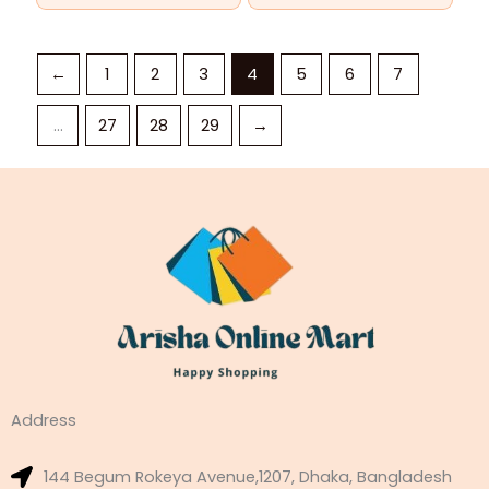
←
1
2
3
4
5
6
7
…
27
28
29
→
Address
144 Begum Rokeya Avenue,1207, Dhaka, Bangladesh