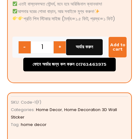
এতই বাস্তবসম্মত সৌন্দর্য, মনে হবে অরিজিনাল ক্যানভাস!
আপনার ঘরের শোভা বাড়ান, আর সবাইকে মুগ্ধ করুন!
প্রতি পিস স্টিকার সাইজ (দৈর্ঘ্য=১.৫ ফিট, প্রস্থ=১ ফিট)
Quantity
Add to
-
+
অর্ডার করুন
cart
ফোনে অর্ডার জন্য কল করুন 01763463975
SKU:
Code-1(F)
Categories:
Home Decor
,
Home Decoration 3D Wall
Sticker
Tag:
home decor