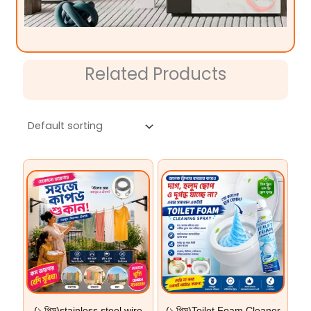
Related Products
(১ ‍পিস)stainless steel wire
(১ পিস)Toilet Foam Cleaner