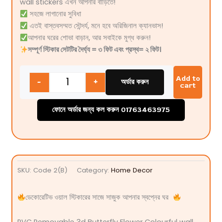
wall stickers
এখন আপনার বাড়িতে!
সহজে লাগানোর সুবিধা
এতই বাস্তবসম্মত সৌন্দর্য, মনে হবে অরিজিনাল ক্যানভাস!
আপনার ঘরের শোভা বাড়ান, আর সবাইকে মুগ্ধ করুন!
সম্পূর্ণ স্টিকার সেটটির দৈর্ঘ্য = ৩ ফিট এবং প্রস্থ= ২ ফিট।
Quantity
Add to
-
+
অর্ডার করুন
cart
ফোনে অর্ডার জন্য কল করুন 01763463975
SKU:
Code 2(B)
Category:
Home Decor
ডেকোরেটিভ ওয়াল স্টিকারের সাজে সাজুক আপনার স্বপ্নের ঘর
PVC Removable 3d Butterfly Flower Colourful wall