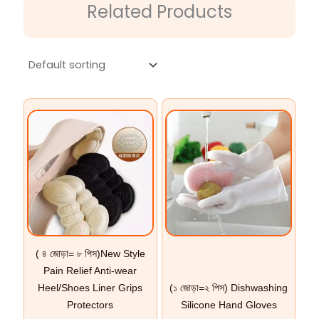
Related Products
( ৪ জোড়া= ৮ পিস)New Style
Pain Relief Anti-wear
Heel/Shoes Liner Grips
(১ জোড়া=২ পিস) Dishwashing
Protectors
Silicone Hand Gloves