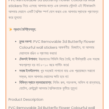
stickers
নিয়ে এসেছে আপনার জন্য এক চমৎকার সৌন্দর্য! এই স্টিকারগুলি
আপনার দেয়ালে একটি শৈল্পিক স্পর্শ যোগ করবে এবং আপনার স্থানকে প্রাণবন্ত
করে তুলবে।
প্রধান বৈশিষ্ট্যসমূহ:
সুন্দর নকশা:
PVC Removable 3d Butterfly Flower
Colourful wall stickers
আকর্ষণীয় ডিজাইন, যা আপনার
দেয়ালকে রঙিন ও প্রাণময় করবে।
টেকসই উপাদান:
উচ্চমানের পিভিসি দিয়ে তৈরি, যা দীর্ঘস্থায়ী এবং সহজে
ক্ষয়প্রাপ্ত হয় না। ৮-১০ বছর লাস্টিং করে।
সহজ ইনস্টলেশন:
খুব সহজেই লাগানো যায় এবং প্রয়োজনে সরানো
সম্ভব, ফলে আপনার দেয়ালের ক্ষতি হবে না।
বিভিন্ন স্থানে ব্যবহারযোগ্য:
লিভিং রুম, শয়নকক্ষ, অফিস বা রান্নাঘরে,
হোটেল, রেস্টুরেন্ট আপনার শৈল্পিকতাকে ফুটিয়ে তুলুন।
Product Description
PVC Removable 3d Butterfly Flower Colourful wall