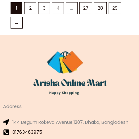
1
2
3
4
…
27
28
29
→
Address
144 Begum Rokeya Avenue,1207, Dhaka, Bangladesh
01763463975