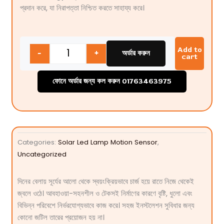
প্রদান করে, যা নিরাপত্তা নিশ্চিত করতে সাহায্য করে।
Quantity
Add to
-
+
অর্ডার করুন
cart
ফোনে অর্ডার জন্য কল করুন 01763463975
Categories:
Solar Led Lamp Motion Sensor
,
Uncategorized
দিনের বেলায় সূর্যের আলো থেকে স্বয়ংক্রিয়ভাবে চার্জ হয়ে রাতে নিজে থেকেই
জ্বলে ওঠে। আবহাওয়া-সহনশীল ও টেকসই নির্মাণের কারণে বৃষ্টি, ধুলো এবং
বিভিন্ন পরিবেশে নির্ভরযোগ্যভাবে কাজ করে। সহজ ইনস্টলেশন সুবিধার জন্য
কোনো জটিল তারের প্রয়োজন হয় না।