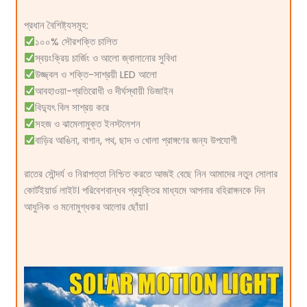
প্রধান বৈশিষ্ট্যসমূহ:
১০০% সৌরশক্তি চালিত
স্বয়ংক্রিয় চার্জিং ও আলো জ্বালানোর সুবিধা
উজ্জ্বল ও শক্তি-সাশ্রয়ী LED আলো
আবহাওয়া-প্রতিরোধী ও দীর্ঘস্থায়ী ডিজাইন
বিদ্যুৎ বিল সাশ্রয় করে
সহজ ও ঝামেলামুক্ত ইনস্টলেশন
বাড়ির আঙিনা, বাগান, পথ, ছাদ ও খোলা প্রাঙ্গণের জন্য উপযোগী
রাতের সৌন্দর্য ও নিরাপত্তা নিশ্চিত করতে আজই বেছে নিন আমাদের নতুন সোলার
কোর্টইয়ার্ড লাইট। পরিবেশবান্ধব প্রযুক্তির মাধ্যমে আপনার বহিরাঙ্গনকে দিন
আধুনিক ও মনোমুগ্ধকর আলোর ছোঁয়া।