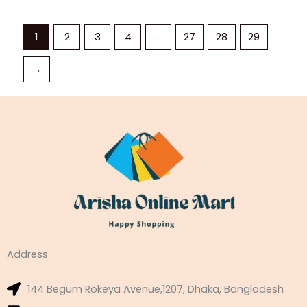
1
2
3
4
…
27
28
29
→
Address
144 Begum Rokeya Avenue,1207, Dhaka, Bangladesh