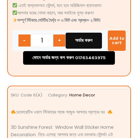
এতই বাস্তবসম্মত সৌন্দর্য, মনে হবে অরিজিনাল ক্যানভাস!
আপনার ঘরের শোভা বাড়ান, আর সবাইকে মুগ্ধ করুন!
সম্পূর্ণ স্টিকার সেটটির দৈর্ঘ্য = ৩ ফিট এবং প্রস্থ= ২ ফিট।
Quantity
Add to
-
+
অর্ডার করুন
cart
ফোনে অর্ডার জন্য কল করুন 01763463975
SKU:
Code 6(A)
Category:
Home Decor
ডেকোরেটিভ ওয়াল স্টিকারের সাজে সাজুক আপনার স্বপ্নের ঘর
3D Sunshine Forest Window Wall Sticker Home
Decoration
নিয়ে এসেছে আপনার জন্য এক চমৎকার সৌন্দর্য! এই