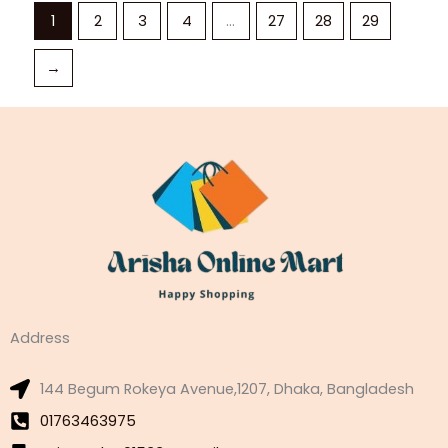
1
2
3
4
…
27
28
29
→
Address
144 Begum Rokeya Avenue,1207, Dhaka, Bangladesh
01763463975
sujaysarkar01533@gmail.com