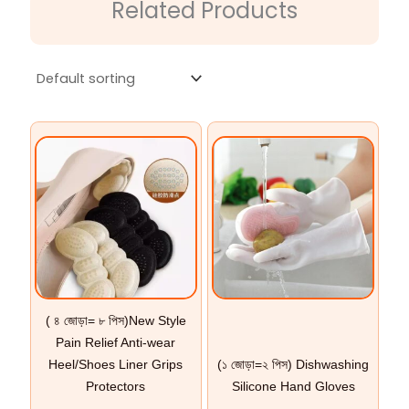
Related Products
( ৪ জোড়া= ৮ পিস)New Style
Pain Relief Anti-wear
Heel/Shoes Liner Grips
(১ জোড়া=২ পিস) Dishwashing
Protectors
Silicone Hand Gloves