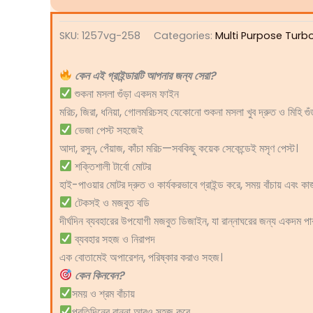
SKU:
1257vg-258
Categories:
Multi Purpose Turb
কেন এই গ্রাইন্ডারটি আপনার জন্য সেরা?
শুকনা মসলা গুঁড়া একদম ফাইন
মরিচ, জিরা, ধনিয়া, গোলমরিচসহ যেকোনো শুকনা মসলা খুব দ্রুত ও মিহি গু
ভেজা পেস্ট সহজেই
আদা, রসুন, পেঁয়াজ, কাঁচা মরিচ—সবকিছু কয়েক সেকেন্ডেই মসৃণ পেস্ট।
শক্তিশালী টার্বো মোটর
হাই-পাওয়ার মোটর দ্রুত ও কার্যকরভাবে গ্রাইন্ড করে, সময় বাঁচায় এবং 
টেকসই ও মজবুত বডি
দীর্ঘদিন ব্যবহারের উপযোগী মজবুত ডিজাইন, যা রান্নাঘরের জন্য একদম পার
ব্যবহার সহজ ও নিরাপদ
এক বোতামেই অপারেশন, পরিষ্কার করাও সহজ।
কেন কিনবেন?
সময় ও শ্রম বাঁচায়
প্রতিদিনের রান্না আরও সহজ করে