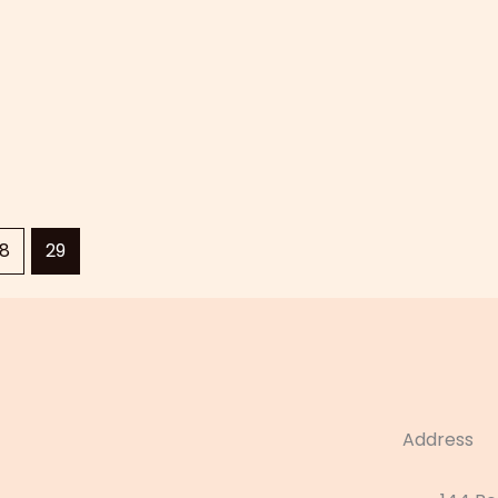
8
29
Address
144 Be