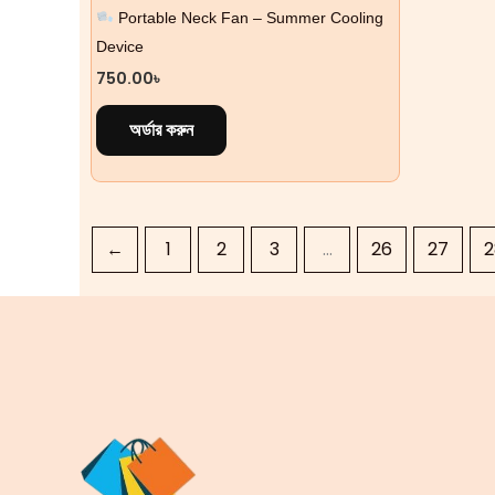
Device
750.00
৳
অর্ডার করুন
←
1
2
3
…
26
27
2