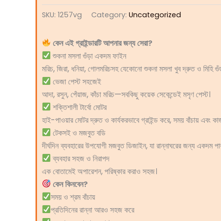
SKU:
1257vg
Category:
Uncategorized
কেন এই গ্রাইন্ডারটি আপনার জন্য সেরা?
শুকনা মসলা গুঁড়া একদম ফাইন
মরিচ, জিরা, ধনিয়া, গোলমরিচসহ যেকোনো শুকনা মসলা খুব দ্রুত ও মিহি গু
ভেজা পেস্ট সহজেই
আদা, রসুন, পেঁয়াজ, কাঁচা মরিচ—সবকিছু কয়েক সেকেন্ডেই মসৃণ পেস্ট।
শক্তিশালী টার্বো মোটর
হাই-পাওয়ার মোটর দ্রুত ও কার্যকরভাবে গ্রাইন্ড করে, সময় বাঁচায় এবং 
টেকসই ও মজবুত বডি
দীর্ঘদিন ব্যবহারের উপযোগী মজবুত ডিজাইন, যা রান্নাঘরের জন্য একদম পার
ব্যবহার সহজ ও নিরাপদ
এক বোতামেই অপারেশন, পরিষ্কার করাও সহজ।
কেন কিনবেন?
সময় ও শ্রম বাঁচায়
প্রতিদিনের রান্না আরও সহজ করে