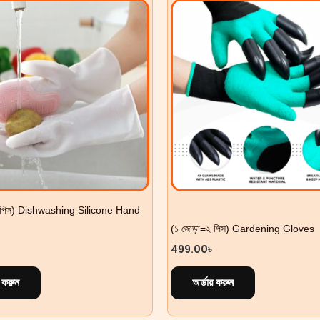
২ পিস) Dishwashing Silicone Hand
(১ জোড়া=২ পিস) Gardening Gloves
499.00
৳
র করুন
অর্ডার করুন