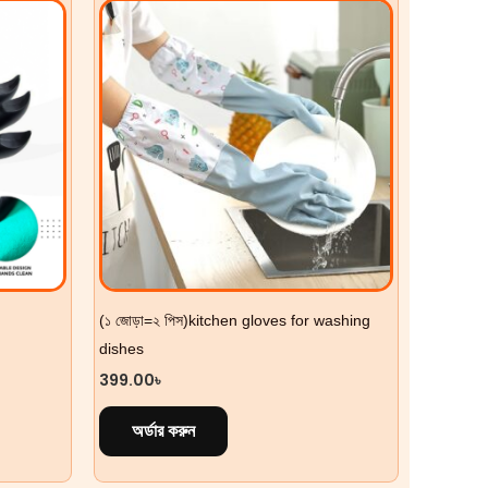
(১ জোড়া=২ পিস)kitchen gloves for washing
dishes
399.00
৳
অর্ডার করুন