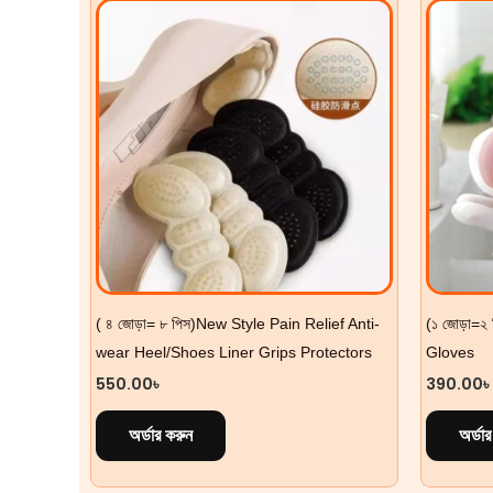
( ৪ জোড়া= ৮ পিস)New Style Pain Relief Anti-
(১ জোড়া=
wear Heel/Shoes Liner Grips Protectors
Gloves
550.00
৳
390.00
৳
অর্ডার করুন
অর্ডা