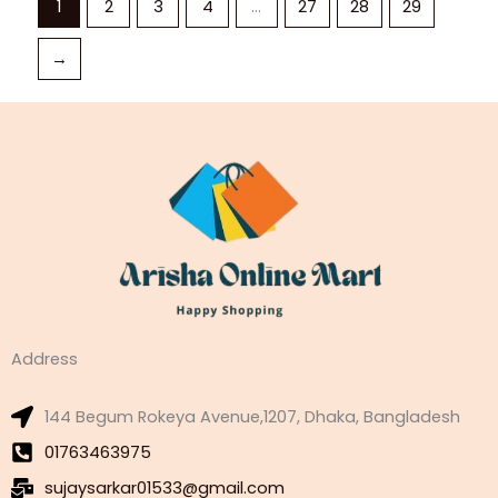
1
2
3
4
…
27
28
29
→
Address
144 Begum Rokeya Avenue,1207, Dhaka, Bangladesh
01763463975
sujaysarkar01533@gmail.com