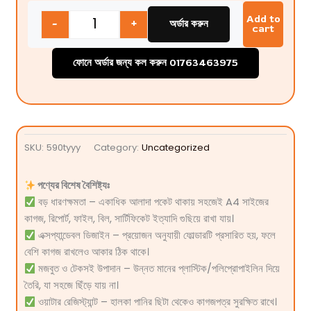
Quantity
Add to
-
+
অর্ডার করুন
cart
ফোনে অর্ডার জন্য কল করুন 01763463975
SKU:
590tyyy
Category:
Uncategorized
পণ্যের বিশেষ বৈশিষ্ট্যঃ
বড় ধারণক্ষমতা – একাধিক আলাদা পকেট থাকায় সহজেই A4 সাইজের
কাগজ, রিপোর্ট, ফাইল, বিল, সার্টিফিকেট ইত্যাদি গুছিয়ে রাখা যায়।
এক্সপ্যান্ডেবল ডিজাইন – প্রয়োজন অনুযায়ী ফোল্ডারটি প্রসারিত হয়, ফলে
বেশি কাগজ রাখলেও আকার ঠিক থাকে।
মজবুত ও টেকসই উপাদান – উন্নত মানের প্লাস্টিক/পলিপ্রোপাইলিন দিয়ে
তৈরি, যা সহজে ছিঁড়ে যায় না।
ওয়াটার রেজিস্ট্যান্ট – হালকা পানির ছিটা থেকেও কাগজপত্র সুরক্ষিত রাখে।