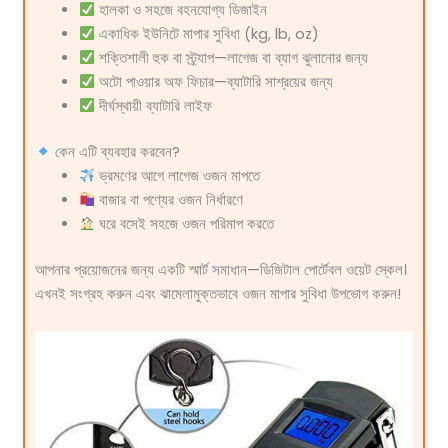
হালকা ও সহজে বহনযোগ্য ডিজাইন
একাধিক ইউনিটে মাপার সুবিধা (kg, lb, oz)
শক্তিশালী হুক বা স্ট্র্যাপ—লাগেজ বা ব্যাগ ঝুলানোর জন্য
অটো পাওয়ার অফ ফিচার—ব্যাটারি সাশ্রয়ের জন্য
দীর্ঘস্থায়ী ব্যাটারি লাইফ
কেন এটি ব্যবহার করবেন?
ভ্রমণের আগে লাগেজ ওজন মাপতে
বাজার বা পণ্যের ওজন নির্ধারণে
ঘরে বসেই সহজে ওজন পরিমাপ করতে
আপনার প্রয়োজনের জন্য একটি স্মার্ট সমাধান—ডিজিটাল পোর্টেবল ওয়েট স্কেল।
এখনই সংগ্রহ করুন এবং ঝামেলামুক্তভাবে ওজন মাপার সুবিধা উপভোগ করুন!