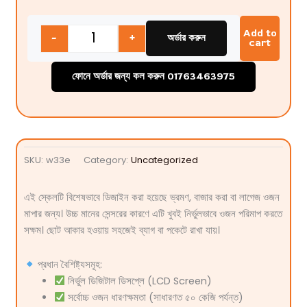
Quantity
Add to
-
+
অর্ডার করুন
cart
ফোনে অর্ডার জন্য কল করুন 01763463975
SKU:
w33e
Category:
Uncategorized
এই স্কেলটি বিশেষভাবে ডিজাইন করা হয়েছে ভ্রমণ, বাজার করা বা লাগেজ ওজন
মাপার জন্য। উচ্চ মানের সেন্সরের কারণে এটি খুবই নির্ভুলভাবে ওজন পরিমাপ করতে
সক্ষম। ছোট আকার হওয়ায় সহজেই ব্যাগ বা পকেটে রাখা যায়।
প্রধান বৈশিষ্ট্যসমূহ:
নির্ভুল ডিজিটাল ডিসপ্লে (LCD Screen)
সর্বোচ্চ ওজন ধারণক্ষমতা (সাধারণত ৫০ কেজি পর্যন্ত)