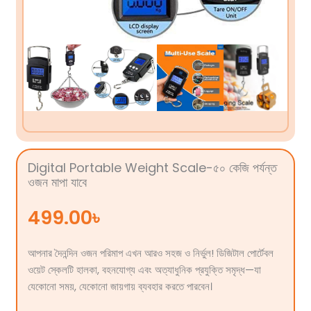
Digital Portable Weight Scale-৫০ কেজি পর্যন্ত
ওজন মাপা যাবে
499.00
৳
আপনার দৈনন্দিন ওজন পরিমাপ এখন আরও সহজ ও নির্ভুল! ডিজিটাল পোর্টেবল
ওয়েট স্কেলটি হালকা, বহনযোগ্য এবং অত্যাধুনিক প্রযুক্তি সমৃদ্ধ—যা
যেকোনো সময়, যেকোনো জায়গায় ব্যবহার করতে পারবেন।