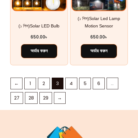
(১ পিস)Solar Led Lamp
(১ পিস)Solar LED Bulb
Motion Sensor
650.00
৳
650.00
৳
অর্ডার করুন
অর্ডার করুন
←
1
2
3
4
5
6
…
27
28
29
→