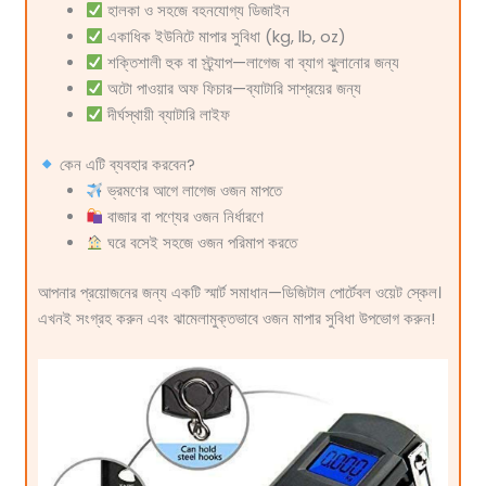
হালকা ও সহজে বহনযোগ্য ডিজাইন
একাধিক ইউনিটে মাপার সুবিধা (kg, lb, oz)
শক্তিশালী হুক বা স্ট্র্যাপ—লাগেজ বা ব্যাগ ঝুলানোর জন্য
অটো পাওয়ার অফ ফিচার—ব্যাটারি সাশ্রয়ের জন্য
দীর্ঘস্থায়ী ব্যাটারি লাইফ
কেন এটি ব্যবহার করবেন?
ভ্রমণের আগে লাগেজ ওজন মাপতে
বাজার বা পণ্যের ওজন নির্ধারণে
ঘরে বসেই সহজে ওজন পরিমাপ করতে
আপনার প্রয়োজনের জন্য একটি স্মার্ট সমাধান—ডিজিটাল পোর্টেবল ওয়েট স্কেল।
এখনই সংগ্রহ করুন এবং ঝামেলামুক্তভাবে ওজন মাপার সুবিধা উপভোগ করুন!