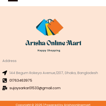
Address
144 Begum Rokeya Avenue,1207, Dhaka, Bangladesh
01763463975
sujaysarkar01533@gmail.com
Copyright © 2025 | Powered by Arishaonlinemart