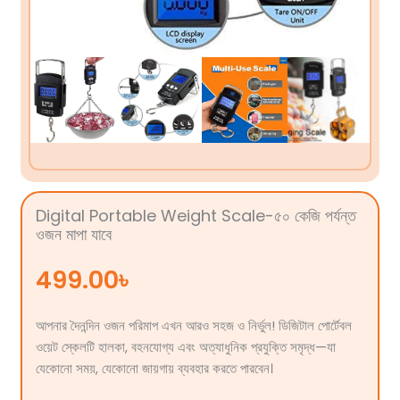
Digital Portable Weight Scale-৫০ কেজি পর্যন্ত
ওজন মাপা যাবে
499.00
৳
আপনার দৈনন্দিন ওজন পরিমাপ এখন আরও সহজ ও নির্ভুল! ডিজিটাল পোর্টেবল
ওয়েট স্কেলটি হালকা, বহনযোগ্য এবং অত্যাধুনিক প্রযুক্তি সমৃদ্ধ—যা
যেকোনো সময়, যেকোনো জায়গায় ব্যবহার করতে পারবেন।