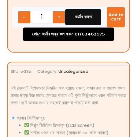
Quantity
Add to
-
+
অর্ডার করুন
cart
ফোনে অর্ডার জন্য কল করুন 01763463975
SKU:
w33e
Category:
Uncategorized
এই স্কেলটি বিশেষভাবে ডিজাইন করা হয়েছে ভ্রমণ, বাজার করা বা লাগেজ ওজন
মাপার জন্য। উচ্চ মানের সেন্সরের কারণে এটি খুবই নির্ভুলভাবে ওজন পরিমাপ করতে
সক্ষম। ছোট আকার হওয়ায় সহজেই ব্যাগ বা পকেটে রাখা যায়।
প্রধান বৈশিষ্ট্যসমূহ:
নির্ভুল ডিজিটাল ডিসপ্লে (LCD Screen)
সর্বোচ্চ ওজন ধারণক্ষমতা (সাধারণত ৫০ কেজি পর্যন্ত)