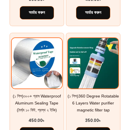
অর্ডার করুন
অর্ডার করুন
(১ পিস)৩০০+ গ্রাম Waterproof
(১ পিস)360 Degree Rotatable
Aluminum Sealing Tape
6 Layers Water purifier
(দৈর্ঘ্য ১০ ফিট, প্রস্থ ২ ইঞ্চি)
magnetic filter tap
450.00
৳
350.00
৳