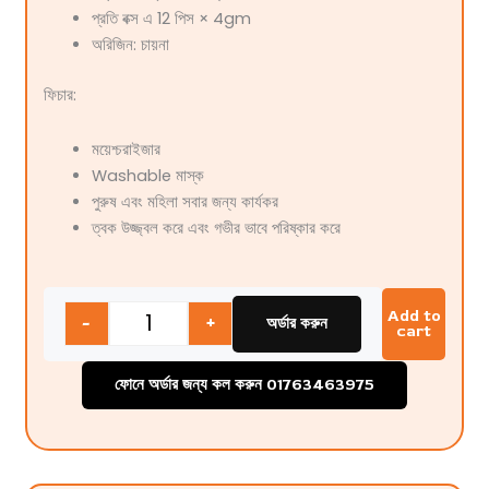
প্রতি বক্স এ 12 পিস × 4gm
অরিজিন: চায়না
ফিচার:
ময়েশ্চরাইজার
Washable মাস্ক
পুরুষ এবং মহিলা সবার জন্য কার্যকর
ত্বক উজ্জ্বল করে এবং গভীর ভাবে পরিষ্কার করে
Quantity
Add to
-
+
অর্ডার করুন
cart
ফোনে অর্ডার জন্য কল করুন 01763463975