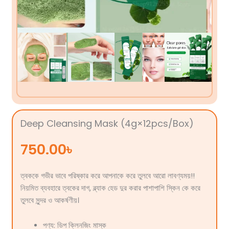
Deep Cleansing Mask (4g×12pcs/Box)
750.00
৳
ত্বককে গভীর ভাবে পরিষ্কার করে আপনাকে করে তুলবে আরো লাবণ্যময়!!
নিয়মিত ব্যবহারে ত্বকের দাগ, ব্ল্যাক হেড দুর করার পাশাপাশি স্কিন কে করে
তুলবে সুন্দর ও আকর্ষণীয়।
পণ্য: ডিপ ক্লিনজিং মাস্ক