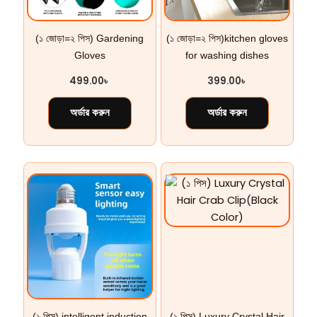
(১ জোড়া=২ পিস) Gardening
(১ জোড়া=২ পিস)kitchen gloves
Gloves
for washing dishes
499.00
৳
399.00
৳
অর্ডার করুন
অর্ডার করুন
(১ পিস) intelligent induction
(১ পিস) Luxury Crystal Hair