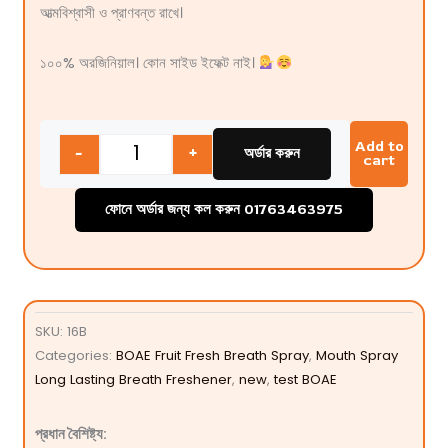
আত্মবিশ্বাসী ও প্রাণবন্ত রাখে।
১০০% অরজিনিয়াল। কোন সাইড ইফেক্ট নাই।
Quantity
Add to
-
+
অর্ডার করুন
cart
ফোনে অর্ডার জন্য কল করুন 01763463975
SKU:
16B
Categories:
BOAE Fruit Fresh Breath Spray
,
Mouth Spray
Long Lasting Breath Freshener
,
new
,
test BOAE
প্রধান বৈশিষ্ট্য: