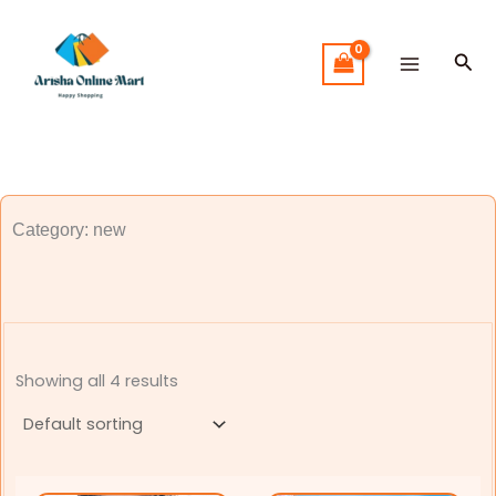
Skip
to
Sea
content
Category: new
Showing all 4 results