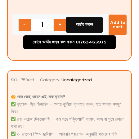
Quantity
Add to
-
+
অর্ডার করুন
cart
ফোনে অর্ডার জন্য কল করুন 01763463975
SKU:
750uttf
Category:
Uncategorized
কেন বেছে নেবেন এই নেক ফ্যান?
হ্যান্ডস-ফ্রি ডিজাইন – গলায় ঝুলিয়ে ব্যবহার করুন, হাত থাকবে সম্পূর্ণ
ফ্রি।
লো-নয়েজ টেকনোলজি – কম শব্দে শক্তিশালী বাতাস, কাজ বা ঘুমে কোনো
বাধা নয়।
৩-লেভেল স্পিড কন্ট্রোল – আপনার প্রয়োজন অনুযায়ী বাতাসের গতি