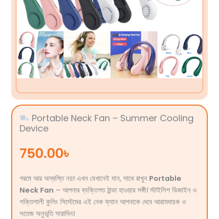
Portable Neck Fan – Summer Cooling
Device
750.00
৳
গরমে আর অস্বস্তি নয়! এখন যেখানেই যান, সাথে রাখুন
Portable
Neck Fan
– আপনার ব্যক্তিগত ঠান্ডা হাওয়ার সঙ্গী। স্টাইলিশ ডিজাইন ও
শক্তিশালী কুলিং সিস্টেমের এই নেক ফ্যান আপনাকে দেবে আরামদায়ক ও
সতেজ অনুভূতি সারাদিন।