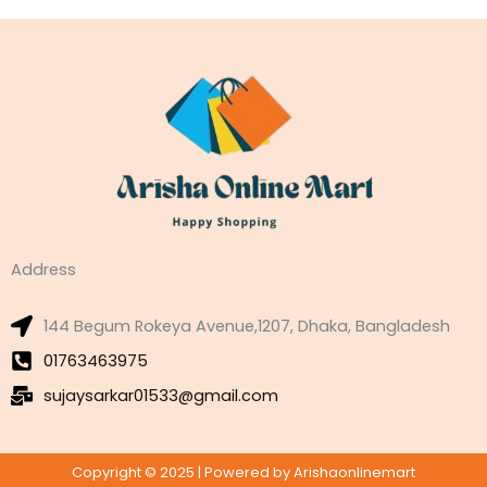
Address
144 Begum Rokeya Avenue,1207, Dhaka, Bangladesh
01763463975
sujaysarkar01533@gmail.com
Copyright © 2025 | Powered by Arishaonlinemart