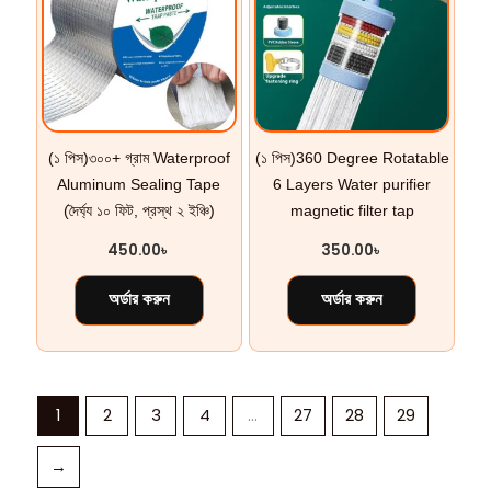
(১ পিস)৩০০+ গ্রাম Waterproof
(১ পিস)360 Degree Rotatable
Aluminum Sealing Tape
6 Layers Water purifier
(দৈর্ঘ্য ১০ ফিট, প্রস্থ ২ ইঞ্চি)
magnetic filter tap
450.00
৳
350.00
৳
অর্ডার করুন
অর্ডার করুন
1
2
3
4
…
27
28
29
→