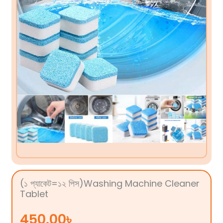
(১ প্যাকেট=১২ পিস)Washing Machine Cleaner
Tablet
450.00
৳
আপনার ওয়াশিং মেশিনকে রাখুন একদম নতুনের মতো পরিষ্কার ও দুর্গন্ধমুক্ত!
Washing Machine Cleaner Tablet
আপনার ওয়াশিং
মেশিনের ভেতরে জমে থাকা ময়লা, সাবানের আস্তরণ, ব্যাকটেরিয়া ও দুর্গন্ধ
সহজেই দূর করে। নিয়মিত ব্যবহারে মেশিনের কার্যক্ষমতা বৃদ্ধি পায় এবং কাপড়