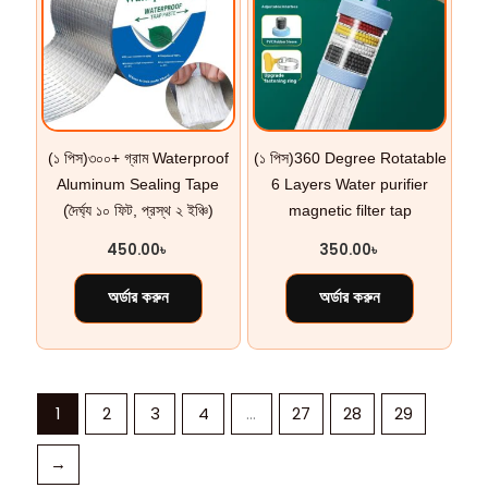
(১ পিস)৩০০+ গ্রাম Waterproof
(১ পিস)360 Degree Rotatable
Aluminum Sealing Tape
6 Layers Water purifier
(দৈর্ঘ্য ১০ ফিট, প্রস্থ ২ ইঞ্চি)
magnetic filter tap
450.00
৳
350.00
৳
অর্ডার করুন
অর্ডার করুন
1
2
3
4
…
27
28
29
→