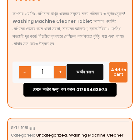
ধোয়ার মান আরও উন্নত হয়
Quantity
Add to
-
+
অর্ডার করুন
cart
ফোনে অর্ডার জন্য কল করুন 01763463975
SKU:
198hgg
Categories:
Uncategorized
,
Washing Machine Cleaner
প্রধান বৈশিষ্ট্য:
ড্রাম ও পাইপের ভেতরের জমে থাকা ময়লা পরিষ্কার করে
দুর্গন্ধ ও ব্যাকটেরিয়া দূর করে
কাপড়ে দাগ ও বাজে গন্ধ পড়া রোধ করে
মেশিনের আয়ু বাড়াতে সাহায্য করে