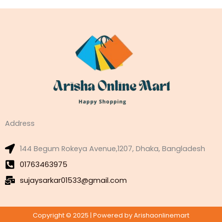
Address
144 Begum Rokeya Avenue,1207, Dhaka, Bangladesh
01763463975
sujaysarkar01533@gmail.com
Copyright © 2025 | Powered by Arishaonlinemart