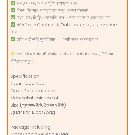
খাবারের স্বাদ, গন্ধ ও পুষ্টিগুণ অক্ষুণ্ণ রাখে
ফ্রিজ, ফ্রিজার ও রান্নাঘরের জন্য একদম পারফেক্ট
মাংস, মাছ, চিংড়ি, শাকসবজি, ফল – সবই সহজে সংরক্ষণ করা যায়
প্রতিটি ব্যাগে Content & Date লেখার সুবিধা, যাতে সহজে চিনতে
পারেন
মোটা ও টেকসই ম্যাটেরিয়াল – একাধিকবার ব্যবহারযোগ্য
এখন থেকে খাবার নষ্ট হওয়ার চিন্তা নয়! একবার সিল করুন, দীর্ঘসময়
নিশ্চিন্তে রাখুন।
Specification
Type: Food Bag
Color: Color random
Material:aluminum foil
Size:
(প্রস্থ=৯ ইঞ্চি, দৈর্ঘ্য=৭ ইঞ্চি)
Quantity: 10pcs/bag
Package including:
10pcs/bag * Reusable Bag