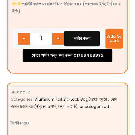
প্রতিটি ব্যাগে ১ কেজি পরিমাণ জিনিস ধরবে।(প্রস্থ=৯ ইঞ্চি, দৈর্ঘ্য=৭
ইঞ্চি)
Quantity
Add to
-
+
অর্ডার করুন
cart
ফোনে অর্ডার জন্য কল করুন 01763463975
SKU:
ntr-2
Categories:
Aluminum Foil Zip Lock Bag(প্রতিটি ব্যাগে ১ কেজি
পরিমাণ জিনিস ধরবে)(প্রস্থ=৯ ইঞ্চি, দৈর্ঘ্য=৭ ইঞ্চি)
,
Uncategorized
বৈশিষ্ট্যসমূহঃ