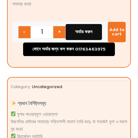
সাহায্য করে।
Quantity
Add to
-
+
অর্ডার করুন
cart
ফোনে অর্ডার জন্য কল করুন 01763463975
Category:
Uncategorized
প্রধান বৈশিষ্ট্যসমূহ
সুপার পাওয়ারফুল এয়ারফ্লো
উচ্চগতির মোটরের সাহায্যে শক্তিশালী বাতাস তৈরি করে, যা সহজেই ধুলা ও ময়লা
দূর করে।
রিচার্জেবল ব্যাটারি