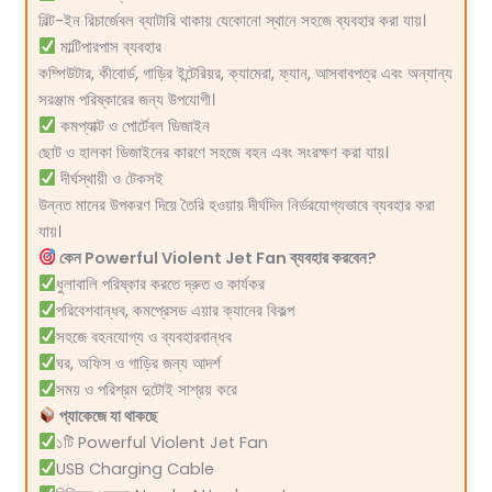
বিল্ট-ইন রিচার্জেবল ব্যাটারি থাকায় যেকোনো স্থানে সহজে ব্যবহার করা যায়।
মাল্টিপারপাস ব্যবহার
কম্পিউটার, কীবোর্ড, গাড়ির ইন্টেরিয়র, ক্যামেরা, ফ্যান, আসবাবপত্র এবং অন্যান্য
সরঞ্জাম পরিষ্কারের জন্য উপযোগী।
কমপ্যাক্ট ও পোর্টেবল ডিজাইন
ছোট ও হালকা ডিজাইনের কারণে সহজে বহন এবং সংরক্ষণ করা যায়।
দীর্ঘস্থায়ী ও টেকসই
উন্নত মানের উপকরণ দিয়ে তৈরি হওয়ায় দীর্ঘদিন নির্ভরযোগ্যভাবে ব্যবহার করা
যায়।
কেন Powerful Violent Jet Fan ব্যবহার করবেন?
ধুলাবালি পরিষ্কার করতে দ্রুত ও কার্যকর
পরিবেশবান্ধব, কমপ্রেসড এয়ার ক্যানের বিকল্প
সহজে বহনযোগ্য ও ব্যবহারবান্ধব
ঘর, অফিস ও গাড়ির জন্য আদর্শ
সময় ও পরিশ্রম দুটোই সাশ্রয় করে
প্যাকেজে যা থাকছে
১টি Powerful Violent Jet Fan
USB Charging Cable