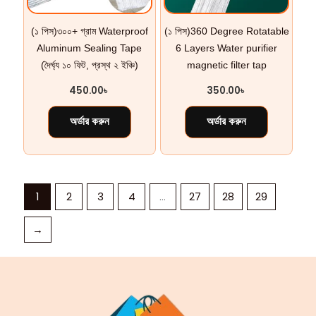
(১ পিস)৩০০+ গ্রাম Waterproof
(১ পিস)360 Degree Rotatable
Aluminum Sealing Tape
6 Layers Water purifier
(দৈর্ঘ্য ১০ ফিট, প্রস্থ ২ ইঞ্চি)
magnetic filter tap
450.00
৳
350.00
৳
অর্ডার করুন
অর্ডার করুন
1
2
3
4
…
27
28
29
→