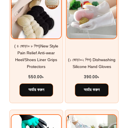
( ৪ জোড়া= ৮ পিস)New Style
Pain Relief Anti-wear
Heel/Shoes Liner Grips
(১ জোড়া=২ পিস) Dishwashing
Protectors
Silicone Hand Gloves
550.00
৳
390.00
৳
অর্ডার করুন
অর্ডার করুন