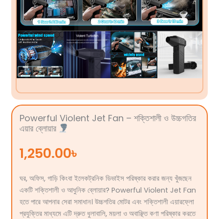
Powerful Violent Jet Fan – শক্তিশালী ও উচ্চগতির
এয়ার ব্লোয়ার
1,250.00
৳
ঘর, অফিস, গাড়ি কিংবা ইলেকট্রনিক ডিভাইস পরিষ্কার করার জন্য খুঁজছেন
একটি শক্তিশালী ও আধুনিক ব্লোয়ার? Powerful Violent Jet Fan
হতে পারে আপনার সেরা সমাধান। উচ্চগতির মোটর এবং শক্তিশালী এয়ারফ্লো
প্রযুক্তির মাধ্যমে এটি দ্রুত ধুলাবালি, ময়লা ও অবাঞ্ছিত কণা পরিষ্কার করতে