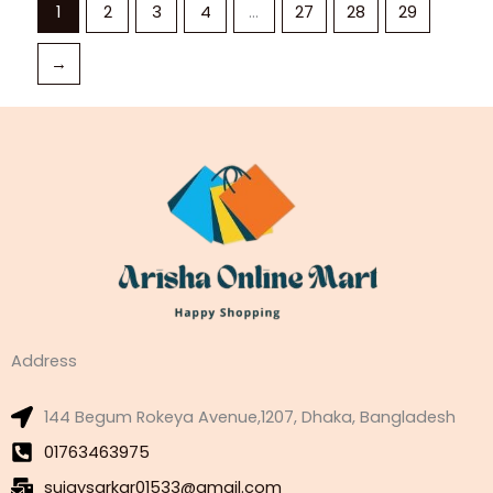
1
2
3
4
…
27
28
29
→
Address
144 Begum Rokeya Avenue,1207, Dhaka, Bangladesh
01763463975
sujaysarkar01533@gmail.com