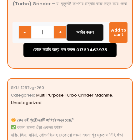
(Turbo) Grinder
– যা মুহূর্তেই আপনার রান্নার কাজ সহজ করে দেবে।
Quantity
Add to
-
+
অর্ডার করুন
cart
ফোনে অর্ডার জন্য কল করুন 01763463975
SKU:
1257vg-260
Categories:
Multi Purpose Turbo Grinder Machine
,
Uncategorized
কেন এই গ্রাইন্ডারটি আপনার জন্য সেরা?
শুকনা মসলা গুঁড়া একদম ফাইন
মরিচ, জিরা, ধনিয়া, গোলমরিচসহ যেকোনো শুকনা মসলা খুব দ্রুত ও মিহি গুঁড়া