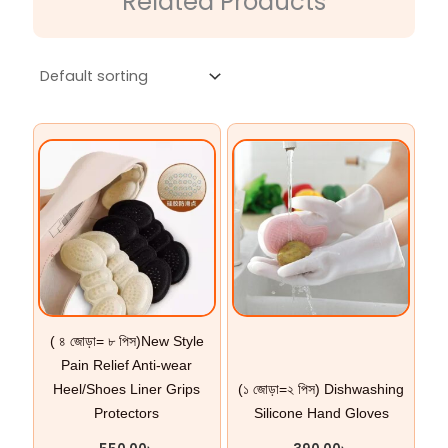
Related Products
( ৪ জোড়া= ৮ পিস)New Style
Pain Relief Anti-wear
Heel/Shoes Liner Grips
(১ জোড়া=২ পিস) Dishwashing
Protectors
Silicone Hand Gloves