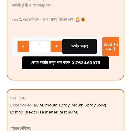
আত্মবিশ্বাসী ও প্রাণবন্ত রাখে।
১০০% অরজিনিয়াল। কোন সাইড ইফেক্ট নাই।
Quantity
Add to
-
+
অর্ডার করুন
cart
ফোনে অর্ডার জন্য কল করুন 01763463975
SKU:
16C
Categories:
BOAE mouth spray
,
Mouth Spray Long
Lasting Breath Freshener
,
test BOAE
প্রধান বৈশিষ্ট্য: