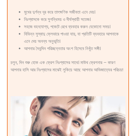
মুখের দুর্গন্ধ দূর করে তাৎক্ষণিক সজীবতা এনে দেয়।
নিঃশ্বাসকে করে সুগন্ধিময় ও দীর্ঘস্থায়ী সতেজ।
সহজে বহনযোগ্য, পকেটে রেখে ব্যবহার করুন যেকোনো সময়।
বিভিন্ন সুস্বাদু ফ্লেভারে পাওয়া যায়, যা প্রতিটি ব্যবহারে আপনাকে
এনে দেয় অনন্য অনুভূতি।
আপনার দৈনন্দিন পরিচ্ছন্নতার অংশ হিসেবে নিখুঁত সঙ্গী।
চলুন, দিন শুরু হোক এক ফ্রেশ নিঃশ্বাসের সাথে। মাউথ ফ্রেশনার – কারণ
আপনার হাসি আর নিঃশ্বাসের মাঝেই লুকিয়ে আছে আপনার আভিজাত্যের পরিচয়!