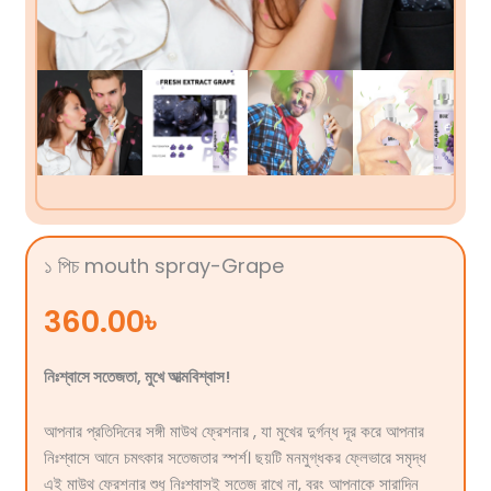
১ পিচ mouth spray-Grape
360.00
৳
নিঃশ্বাসে সতেজতা, মুখে আত্মবিশ্বাস!
আপনার প্রতিদিনের সঙ্গী মাউথ ফ্রেশনার , যা মুখের দুর্গন্ধ দূর করে আপনার
নিঃশ্বাসে আনে চমৎকার সতেজতার স্পর্শ। ছয়টি মনমুগ্ধকর ফ্লেভারে সমৃদ্ধ
এই মাউথ ফ্রেশনার শুধু নিঃশ্বাসই সতেজ রাখে না, বরং আপনাকে সারাদিন