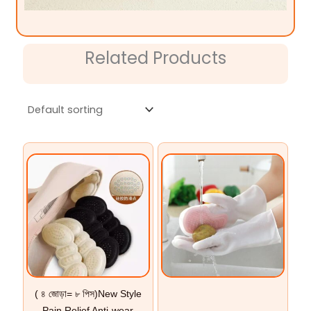
Related Products
( ৪ জোড়া= ৮ পিস)New Style
Pain Relief Anti-wear