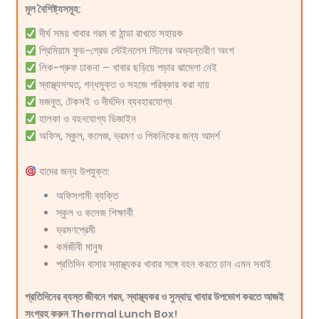
মূল বৈশিষ্ট্যসমূহ:
দীর্ঘ সময় খাবার গরম বা ঠান্ডা রাখতে সহায়ক
প্রিমিয়াম ফুড-গ্রেড স্টেইনলেস স্টিলের অভ্যন্তরীণ অংশ
লিক-প্রুফ ঢাকনা – খাবার ছড়িয়ে পড়ার ঝামেলা নেই
স্বাস্থ্যসম্মত, গন্ধমুক্ত ও সহজে পরিষ্কার করা যায়
মজবুত, টেকসই ও দীর্ঘদিন ব্যবহারযোগ্য
হালকা ও বহনযোগ্য ডিজাইন
অফিস, স্কুল, কলেজ, ভ্রমণ ও পিকনিকের জন্য আদর্শ
যাদের জন্য উপযুক্ত:
অফিসগামী ব্যক্তি
স্কুল ও কলেজ শিক্ষার্থী
ভ্রমণপ্রেমী
কর্মজীবী মানুষ
প্রতিদিন বাসার স্বাস্থ্যকর খাবার সঙ্গে বহন করতে চান এমন সবাই
প্রতিদিনের ব্যস্ত জীবনে গরম, স্বাস্থ্যকর ও সুস্বাদু খাবার উপভোগ করতে আজই
সংগ্রহ করুন Thermal Lunch Box!