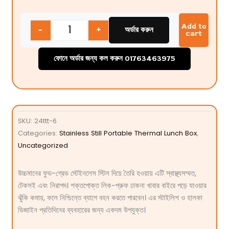
Quantity
Add to
-
+
অর্ডার করুন
cart
ফোনে অর্ডার জন্য কল করুন 01763463975
SKU:
24ttt-6
Categories:
Stainless Still Portable Thermal Lunch Box
,
Uncategorized
উচ্চমানের ফুড-গ্রেড স্টেইনলেস স্টিল দিয়ে তৈরি হওয়ায় এটি স্বাস্থ্যসম্মত,
টেকসই এবং নিরাপদ। শক্তপোক্ত লিক-প্রুফ ঢাকনা খাবার বাইরে পড়ে যাওয়ার
ঝুঁকি কমায়, ফলে নিশ্চিন্তে ব্যাগে বহন করতে পারবেন। এর স্টাইলিশ ও হালকা
ডিজাইন প্রতিদিনের ব্যবহারের জন্য একদম উপযুক্ত।