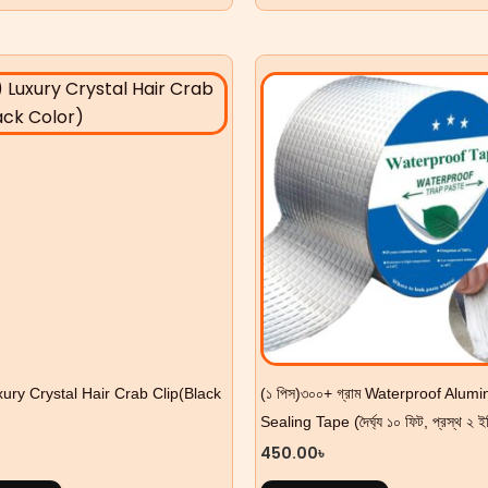
uxury Crystal Hair Crab Clip(Black
(১ পিস)৩০০+ গ্রাম Waterproof Alum
Sealing Tape (দৈর্ঘ্য ১০ ফিট, প্রস্থ ২ ইঞ
450.00
৳