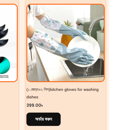
(১ জোড়া=২ পিস)kitchen gloves for washing
dishes
399.00
৳
অর্ডার করুন