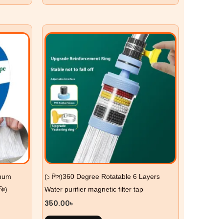
inum
(১ পিস)360 Degree Rotatable 6 Layers
্চি)
Water purifier magnetic filter tap
350.00
৳