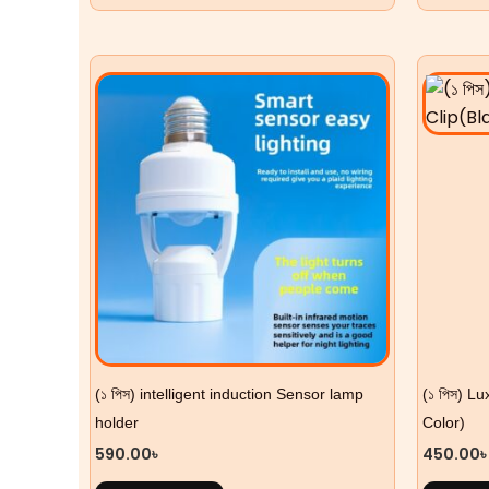
(১ পিস) intelligent induction Sensor lamp
(১ পিস) L
holder
Color)
590.00
৳
450.00
৳