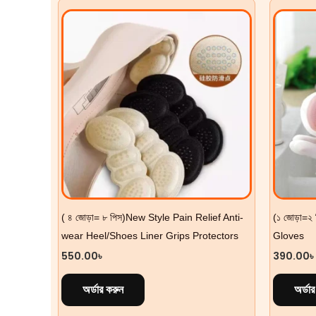
( ৪ জোড়া= ৮ পিস)New Style Pain Relief Anti-
(১ জোড়া=
wear Heel/Shoes Liner Grips Protectors
Gloves
550.00
৳
390.00
৳
অর্ডার করুন
অর্ডা