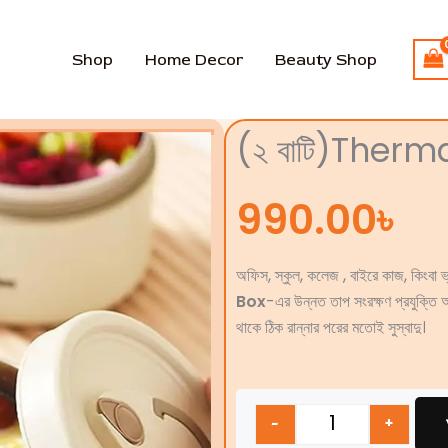
Shop
Home Decor
Beauty Shop
(২ বাটি)Therm
990.00
৳
অফিস, স্কুল, কলেজ , বাইরে কাজ, কিংবা ভ্
Box
-এর উন্নত তাপ সংরক্ষণ প্রযুক্তি আপ
থাকে ঠিক রান্নার পরের মতোই সুস্বাদু।
Quantity
-
+