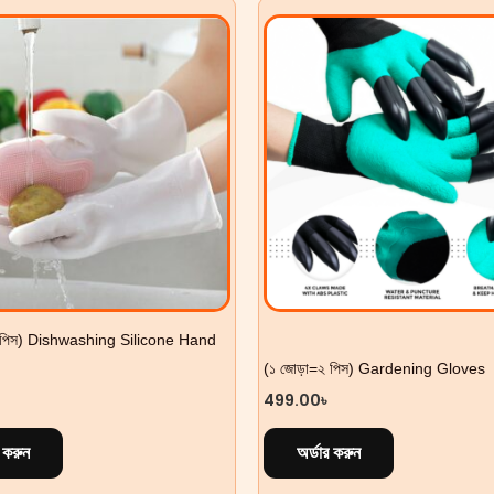
২ পিস) Dishwashing Silicone Hand
(১ জোড়া=২ পিস) Gardening Gloves
499.00
৳
র করুন
অর্ডার করুন