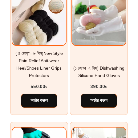
( ৪ জোড়া= ৮ পিস)New Style
Pain Relief Anti-wear
Heel/Shoes Liner Grips
(১ জোড়া=২ পিস) Dishwashing
Protectors
Silicone Hand Gloves
550.00
৳
390.00
৳
অর্ডার করুন
অর্ডার করুন