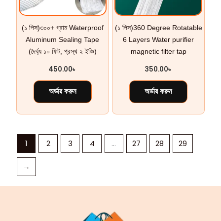
(১ পিস)৩০০+ গ্রাম Waterproof
(১ পিস)360 Degree Rotatable
Aluminum Sealing Tape
6 Layers Water purifier
(দৈর্ঘ্য ১০ ফিট, প্রস্থ ২ ইঞ্চি)
magnetic filter tap
450.00
৳
350.00
৳
অর্ডার করুন
অর্ডার করুন
1
2
3
4
…
27
28
29
→