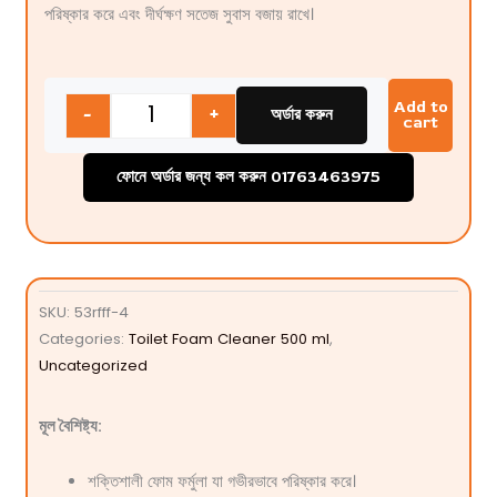
পরিষ্কার করে এবং দীর্ঘক্ষণ সতেজ সুবাস বজায় রাখে।
Quantity
Add to
-
+
অর্ডার করুন
cart
ফোনে অর্ডার জন্য কল করুন 01763463975
SKU:
53rfff-4
Categories:
Toilet Foam Cleaner 500 ml
,
Uncategorized
মূল বৈশিষ্ট্য:
শক্তিশালী ফোম ফর্মুলা যা গভীরভাবে পরিষ্কার করে।