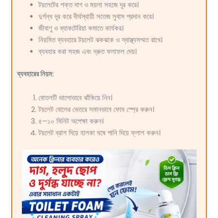
টয়লেটের শক্ত দাগ ও ময়লা সহজে দূর করে।
দুর্গন্ধ দূর করে দীর্ঘস্থায়ী সতেজ সুবাস প্রদান করে।
জীবাণু ও ব্যাকটেরিয়া কমাতে কার্যকর।
নিয়মিত ব্যবহারে টয়লেট ঝকঝকে ও স্বাস্থ্যসম্মত রাখে।
ব্যবহার করা সহজ এবং দ্রুত ফলাফল দেয়।
ব্যবহারের নিয়ম:
বোতলটি ভালোভাবে ঝাঁকিয়ে নিন।
টয়লেট বোলের ভেতরে সমানভাবে ফোম স্প্রে করুন।
৫–১০ মিনিট অপেক্ষা করুন।
টয়লেট ব্রাশ দিয়ে হালকা ঘষে পানি দিয়ে ফ্লাশ করুন।