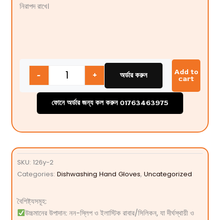
নিরাপদ রাখে।
Quantity
Add to
-
+
অর্ডার করুন
cart
ফোনে অর্ডার জন্য কল করুন 01763463975
SKU:
126y-2
Categories:
Dishwashing Hand Gloves
,
Uncategorized
বৈশিষ্ট্যসমূহ:
উচ্চমানের উপাদান: নন-স্লিপ ও ইলাস্টিক রাবার/সিলিকন, যা দীর্ঘস্থায়ী ও