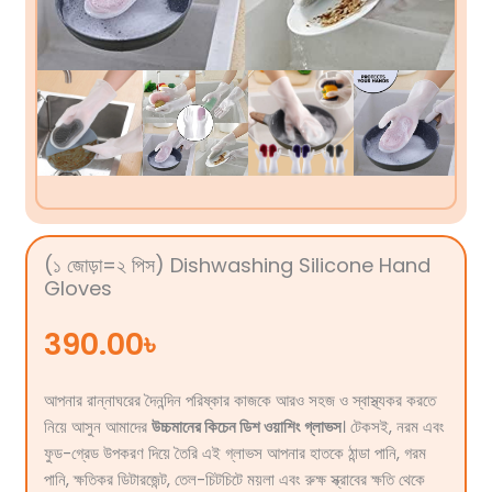
(১ জোড়া=২ পিস) Dishwashing Silicone Hand
Gloves
390.00
৳
আপনার রান্নাঘরের দৈনন্দিন পরিষ্কার কাজকে আরও সহজ ও স্বাস্থ্যকর করতে
নিয়ে আসুন আমাদের
উচ্চমানের কিচেন ডিশ ওয়াশিং গ্লাভস
। টেকসই, নরম এবং
ফুড-গ্রেড উপকরণ দিয়ে তৈরি এই গ্লাভস আপনার হাতকে ঠান্ডা পানি, গরম
পানি, ক্ষতিকর ডিটারজেন্ট, তেল-চিটচিটে ময়লা এবং রুক্ষ স্ক্রাবের ক্ষতি থেকে