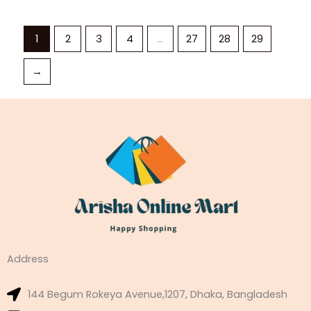
1
2
3
4
…
27
28
29
→
Address
144 Begum Rokeya Avenue,1207, Dhaka, Bangladesh