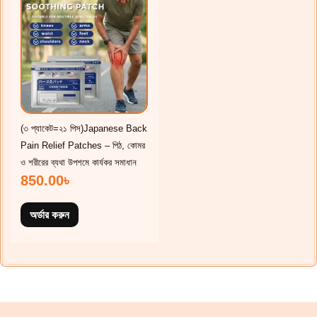
(৩ প্যাকেট=২১ পিস)Japanese Back
Pain Relief Patches – পিঠ, কোমর
ও শরীরের ব্যথা উপশমে কার্যকর সমাধান
850.00
৳
অর্ডার করুন