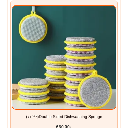
(২০ ‍পিস)Double Sided Dishwashing Sponge
650.00
৳